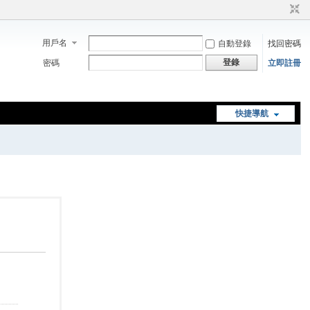
用戶名
自動登錄
找回密碼
登錄
密碼
立即註冊
快捷導航