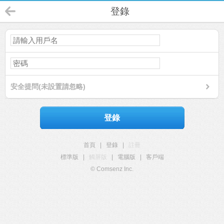
登錄
安全提問(未設置請忽略)
登錄
首頁
|
登錄
|
註冊
標準版
|
觸屏版
|
電腦版
|
客戶端
© Comsenz Inc.