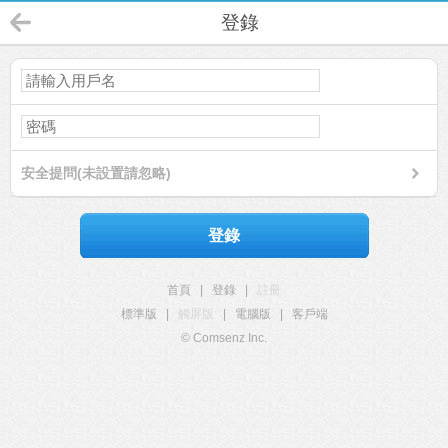
登錄
安全提問(未設置請忽略)
登錄
首頁
|
登錄
|
註冊
標準版
|
觸屏版
|
電腦版
|
客戶端
© Comsenz Inc.