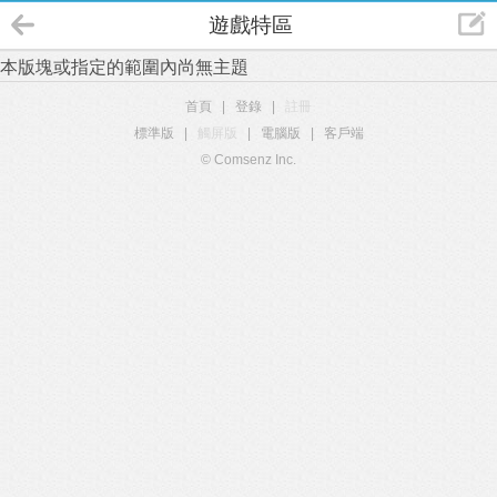
遊戲特區
本版塊或指定的範圍內尚無主題
首頁
|
登錄
|
註冊
標準版
|
觸屏版
|
電腦版
|
客戶端
© Comsenz Inc.